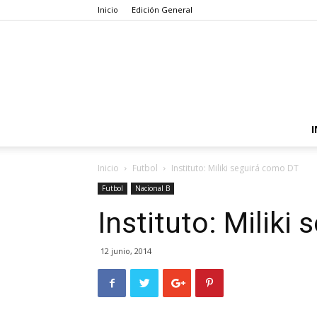
Inicio
Edición General
I
Inicio
Futbol
Instituto: Miliki seguirá como DT
Futbol
Nacional B
Instituto: Miliki
12 junio, 2014