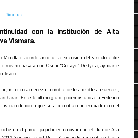
Deportes
tinuidad con la institución de Alta
va Vismara.
o Morellato acordó anoche la extensión del vínculo entre
. Lo mismo pasará con Oscar “Cocayo” Dertycia, ayudante
r físico.
n conjunto con Jiménez el nombre de los posibles refuerzos,
marcharan. En este último grupo podemos ubicar a Federico
Instituto debido a que su alto contrato no encuadra con el
noche en el primer jugador en renovar con el club de Alta
el 2014 (gestión Daniel Peralta), extendió su contrato hasta