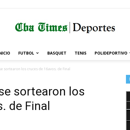
NICIO
FUTBOL
BASQUET
TENIS
POLIDEPORTIVO
Córdoba
e sortearon los cruces de 16avos. de Final
se sortearon los
Times
. de Final