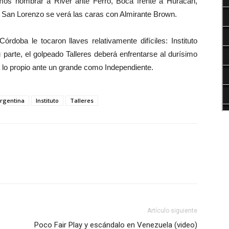
mos nombrar a River ante Ferro, Boca frente a Huracán,
 San Lorenzo se verá las caras con Almirante Brown.
rdoba le tocaron llaves relativamente difíciles: Instituto
parte, el golpeado Talleres deberá enfrentarse al durísimo
 lo propio ante un grande como Independiente.
rgentina
Instituto
Talleres
Artículo siguiente
Poco Fair Play y escándalo en Venezuela (video)