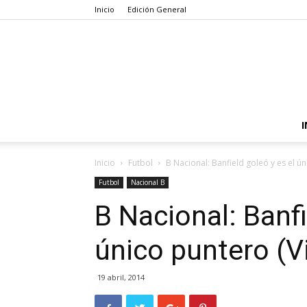
Inicio
Edición General
I
Inicio
Futbol
B Nacional: Banfield goleó y es el ú
Futbol
Nacional B
B Nacional: Banfi
único puntero (V
19 abril, 2014