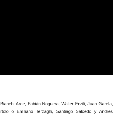
Bianchi Arce, Fabián Noguera; Walter Erviti, Juan García,
rtolo o Emiliano Terzaghi, Santiago Salcedo y Andrés