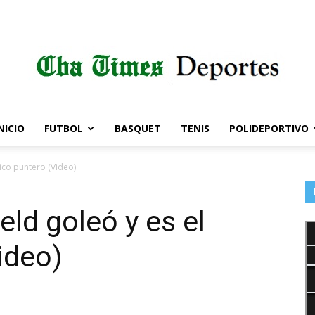
NICIO
FUTBOL
BASQUET
TENIS
POLIDEPORTIVO
Córdoba
nico puntero (Video)
eld goleó y es el
Times
ideo)