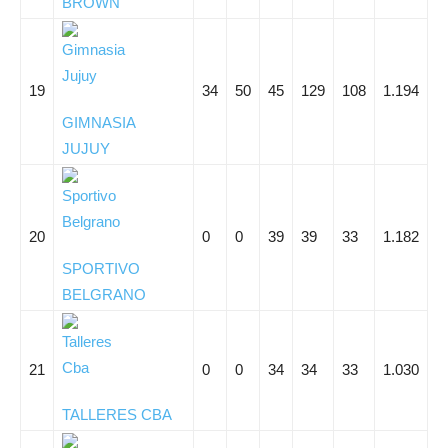
BROWN
19
34
50
45
129
108
1.194
GIMNASIA
JUJUY
20
0
0
39
39
33
1.182
SPORTIVO
BELGRANO
21
0
0
34
34
33
1.030
TALLERES CBA