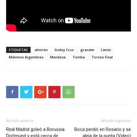
ETIQUETAS
almirón
Godoy Cruz
granate
Lanús
Malvinas Argentinas
Mendoza
Tomba
Torneo Final
Artículo anterior
Artículo siguiente
Real Madrid goleó a Borussia
Boca perdió en Rosario y se
Dortmund y está cerca de
aleja de la punta (Video)