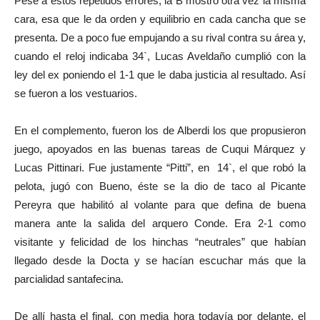
Pese a estos repetidos errores, la B mostró otra vez la misma
cara, esa que le da orden y equilibrio en cada cancha que se
presenta. De a poco fue empujando a su rival contra su área y,
cuando el reloj indicaba 34`, Lucas Aveldaño cumplió con la
ley del ex poniendo el 1-1 que le daba justicia al resultado. Así
se fueron a los vestuarios.
En el complemento, fueron los de Alberdi los que propusieron
juego, apoyados en las buenas tareas de Cuqui Márquez y
Lucas Pittinari. Fue justamente “Pitti”, en 14`, el que robó la
pelota, jugó con Bueno, éste se la dio de taco al Picante
Pereyra que habilitó al volante para que defina de buena
manera ante la salida del arquero Conde. Era 2-1 como
visitante y felicidad de los hinchas “neutrales” que habían
llegado desde la Docta y se hacían escuchar más que la
parcialidad santafecina.
De allí hasta el final, con media hora todavía por delante, el