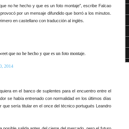
 que no he hecho y que es un foto montaje”, escribe Falcao
 provocó por un mensaje difundido que borró a los minutos.
rimero en castellano con traducción al inglés.
weet que no he hecho y que es un foto montaje.
0, 2014
iquiera en el banco de suplentes para el encuentro entre el
ugador se había entrenado con normalidad en los últimos días
r que sería titular en el once del técnico portugués Leandro
posible salida antes del cierre del mercado, pero el futuro