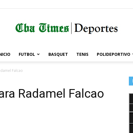
NICIO
FUTBOL
BASQUET
TENIS
POLIDEPORTIVO
Córdoba
Radamel Falcao
para Radamel Falcao
Times