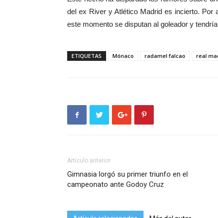
del ex River y Atlético Madrid es incierto. Po
este momento se disputan al goleador y tendrí
ETIQUETAS
Mónaco
radamel falcao
real ma
Artículo anterior
Gimnasia lorgó su primer triunfo en el
campeonato ante Godoy Cruz