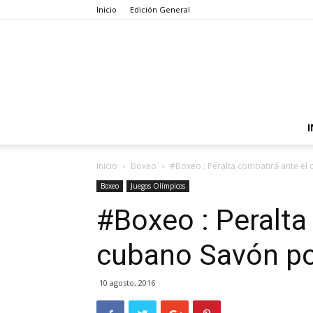
Inicio
Edición General
I
Inicio
Boxeo
#Boxeo : Peralta combatirá ante el 
Boxeo
Juegos Olímpicos
#Boxeo : Peralta
cubano Savón por
10 agosto, 2016