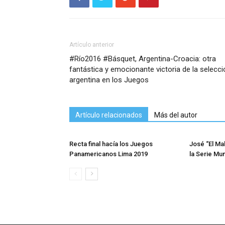
Artículo anterior
#Río2016 #Básquet, Argentina-Croacia: otra
fantástica y emocionante victoria de la selecci
argentina en los Juegos
Artículo relacionados
Más del autor
Recta final hacía los Juegos
José “El Ma
Panamericanos Lima 2019
la Serie Mu