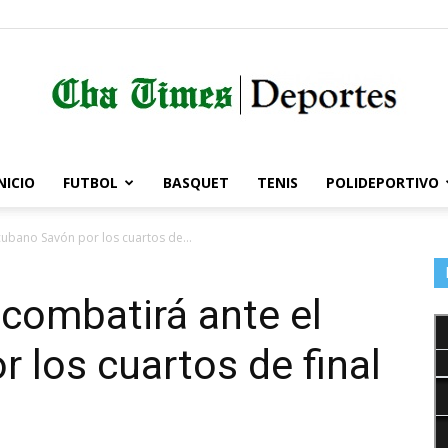
NICIO
FUTBOL
BASQUET
TENIS
POLIDEPORTIVO
Córdoba
cubano Savón por los cuartos de...
 combatirá ante el
Times
 los cuartos de final