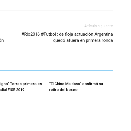
Artículo siguiente
#Rio2016 #Futbol : de floja actuación Argentina
ón
quedó afuera en primera ronda
ligno” Torres primero en
“El Chino Maidana” confirmó su
ndial FISE 2019
retiro del boxeo