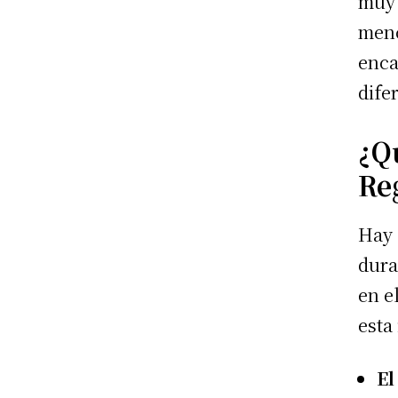
muy 
menc
enca
dife
¿Q
Reg
Hay 
dura
en e
esta
El