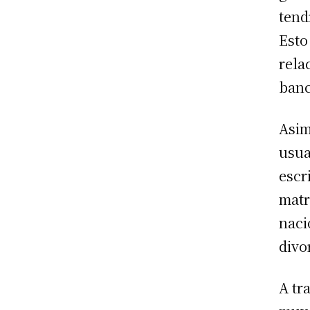
tend
Esto
rela
banc
Asim
usua
escr
matr
naci
divo
A tr