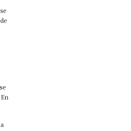
 se
 de
rse
. En
ha