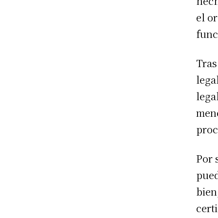
hech
el o
func
Tras
lega
lega
menc
proc
Por 
pued
bien
cert