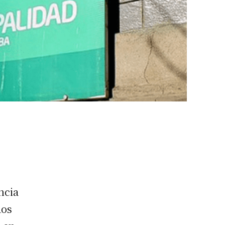
ncia
dos