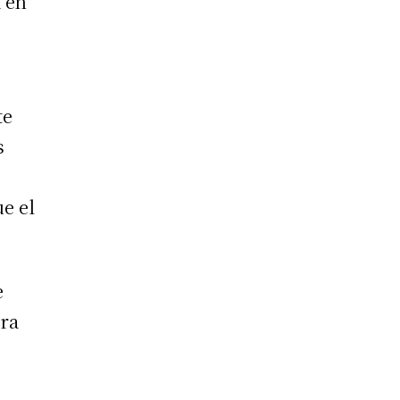
a en
te
s
e el
e
ora
é