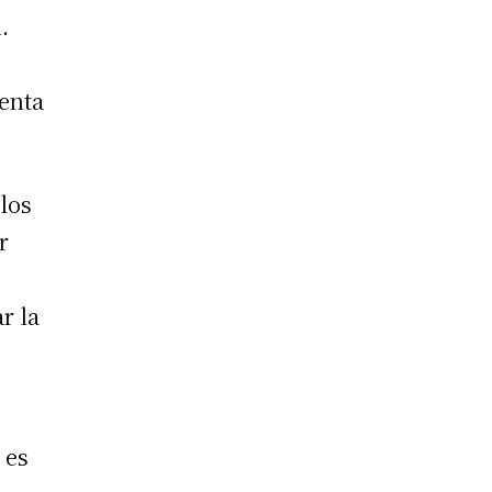
n
.
enta
 los
r
r la
 es