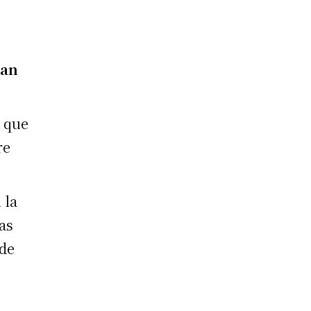
can
e que
re
 la
as
 de