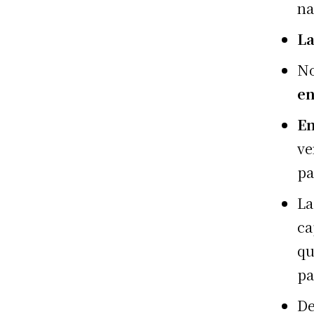
na
La
No
en
Em
ve
pa
L
ca
qu
pa
De