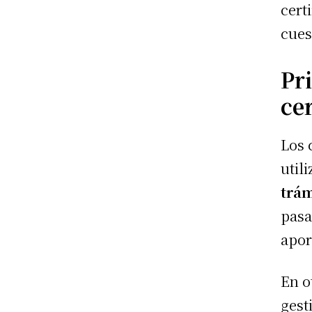
cert
cues
Pr
cer
Los 
util
trám
pasa
apor
En o
gest