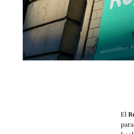
El
R
para