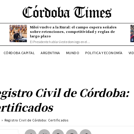
Milei vuelve a la Rural: el campo espera señales
sobre retenciones, competitividad y reglas de
largo plazo
El Presidente hablará este domingo en el...
CÓRDOBA CAPITAL
ARGENTINA
MUNDO
POLITICA Y ECONOMÍA
VI
gistro Civil de Córdoba:
rtificados
a
Registro Civil de Córdoba: Certificados