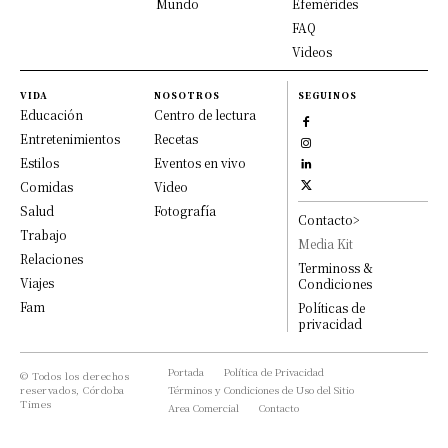
Mundo
Efemérides
FAQ
Videos
VIDA
NOSOTROS
SEGUINOS
Educación
Centro de lectura
Entretenimientos
Recetas
Estilos
Eventos en vivo
Comidas
Video
Salud
Fotografía
Contacto>
Trabajo
Media Kit
Relaciones
Terminoss &
Viajes
Condiciones
Fam
Políticas de
privacidad
Portada
Política de Privacidad
© Todos los derechos
reservados, Córdoba
Términos y Condiciones de Uso del Sitio
Times
Area Comercial
Contacto