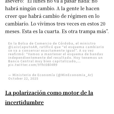
aseveró: “El lunes no va a pasar nada: no
habrá ningún cambio. A la gente le hacen
creer que habrá cambio de régimen en lo
cambiario. Lo vivimos tres veces en estos 20
meses. Esta es la cuarta. Es otra trampa más”.
En la Bolsa de Comercio de Córdoba, el ministro
@LuisCaputoAR
, ratificó que “el esquema cambiario
se va a conservar exactamente igual”. A su vez
reafirmó: “Vamos a mantener el esquema de bandas
independientemente del resultado. Hoy tenemos un
Banco Central muy bien capitalizado,…
pic.twitter.com/9YhI0Bl4R9
— Ministerio de Economía (@MinEconomia_Ar)
October 22, 2025
La polarización como motor de la
incertidumbre