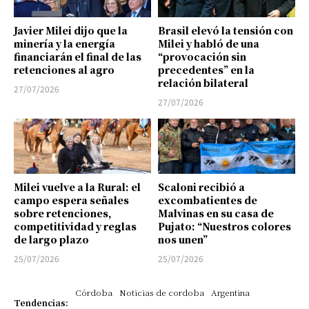
Javier Milei dijo que la
Brasil elevó la tensión con
minería y la energía
Milei y habló de una
financiarán el final de las
“provocación sin
retenciones al agro
precedentes” en la
relación bilateral
27/07/2026
27/07/2026
Milei vuelve a la Rural: el
Scaloni recibió a
campo espera señales
excombatientes de
sobre retenciones,
Malvinas en su casa de
competitividad y reglas
Pujato: “Nuestros colores
de largo plazo
nos unen”
25/07/2026
25/07/2026
Córdoba
Noticias de cordoba
Argentina
Tendencias: