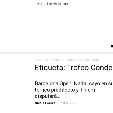
Inicio
Edición General
I
Inicio
Etiquetas
Trofeo Conde de Godo
Etiqueta: Trofeo Cond
Barcelona Open: Nadal cayó en s
torneo predilecto y Thiem
disputará...
Nicolás Greco
-
27 abril, 2019