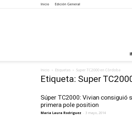
Inicio
Edición General
I
Inicio
Etiquetas
Super TC2000 en Còrdoba
Etiqueta: Super TC200
Súper TC2000: Vivian consiguió 
primera pole position
Maria Laura Rodriguez
-
3 mayo, 2014