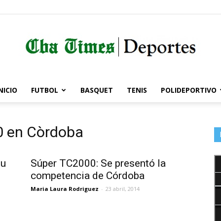
NICIO
FUTBOL
BASQUET
TENIS
POLIDEPORTIVO
Córdoba
0 en Còrdoba
Times
su
Súper TC2000: Se presentó la
competencia de Córdoba
Maria Laura Rodriguez
-
23 abril, 2014