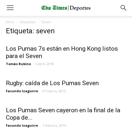
Inicio
Etiquetas
Seven
Etiqueta: seven
Los Pumas 7s están en Hong Kong listos
para el Seven
Tomás Rubino
-
2 abril, 2018
Rugby: caída de Los Pumas Seven
Facundo Izaguirre
-
27 marzo, 2015
Los Pumas Seven cayeron en la final de la
Copa de...
Facundo Izaguirre
-
7 febrero, 2015