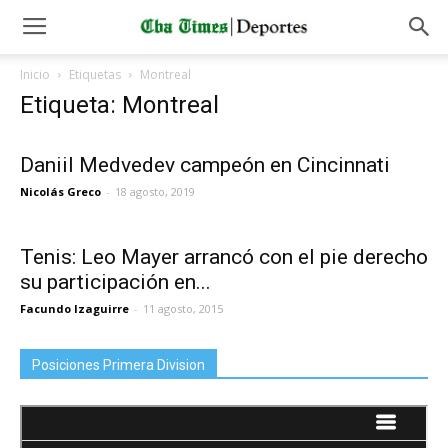
Inicio
Etiquetas
Montreal
Etiqueta: Montreal
Daniil Medvedev campeón en Cincinnati
Nicolás Greco
-
18 agosto, 2019
Tenis: Leo Mayer arrancó con el pie derecho
su participación en...
Facundo Izaguirre
-
11 agosto, 2015
Posiciones Primera Division