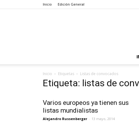
Inicio
Edición General
I
Inicio
Etiquetas
Listas de convocados
Etiqueta: listas de co
Varios europeos ya tienen sus
listas mundialistas
Alejandro Russenberger
-
13 mayo, 2014