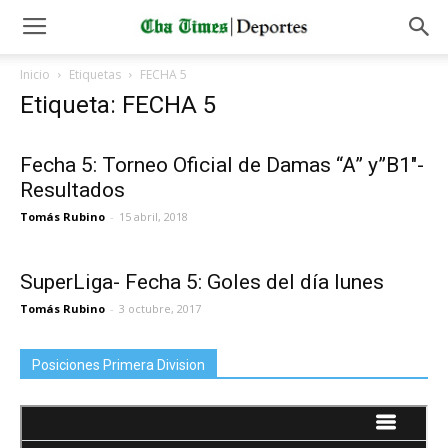
Inicio
Etiquetas
FECHA 5
Etiqueta: FECHA 5
Fecha 5: Torneo Oficial de Damas “A” y”B1″-
Resultados
Tomás Rubino
-
15 abril, 2018
SuperLiga- Fecha 5: Goles del día lunes
Tomás Rubino
-
3 octubre, 2017
Posiciones Primera Division