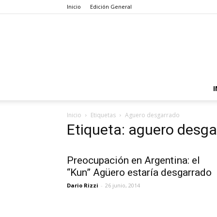
Inicio
Edición General
I
Inicio
Etiquetas
Aguero desgarrado
Etiqueta: aguero desga
Preocupación en Argentina: el
“Kun” Agüero estaría desgarrado
Dario Rizzi
-
26 junio, 2014