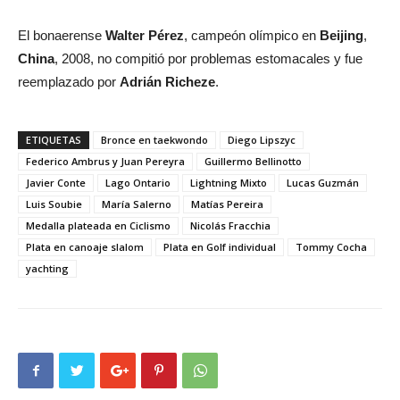
El bonaerense
Walter Pérez
, campeón olímpico en
Beijing
,
China
, 2008, no compitió por problemas estomacales y fue
reemplazado por
Adrián Richeze
.
ETIQUETAS
Bronce en taekwondo
Diego Lipszyc
Federico Ambrus y Juan Pereyra
Guillermo Bellinotto
Javier Conte
Lago Ontario
Lightning Mixto
Lucas Guzmán
Luis Soubie
María Salerno
Matías Pereira
Medalla plateada en Ciclismo
Nicolás Fracchia
Plata en canoaje slalom
Plata en Golf individual
Tommy Cocha
yachting