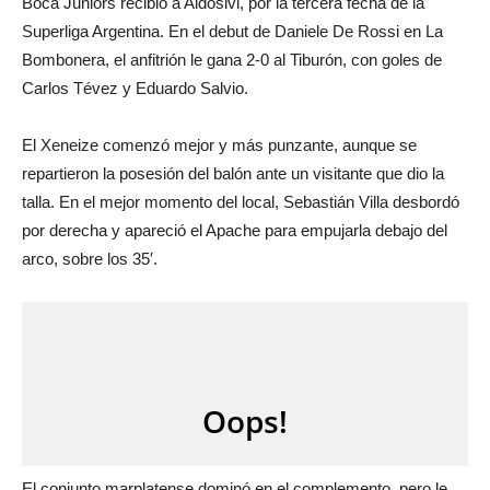
Boca Juniors recibió a Aldosivi, por la tercera fecha de la
Superliga Argentina. En el debut de Daniele De Rossi en La
Bombonera, el anfitrión le gana 2-0 al Tiburón, con goles de
Carlos Tévez y Eduardo Salvio.
El Xeneize comenzó mejor y más punzante, aunque se
repartieron la posesión del balón ante un visitante que dio la
talla. En el mejor momento del local, Sebastián Villa desbordó
por derecha y apareció el Apache para empujarla debajo del
arco, sobre los 35′.
El conjunto marplatense dominó en el complemento, pero le