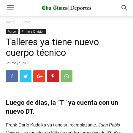
Inicio
Futbol
Futbol
Primera División
Talleres ya tiene nuevo
cuerpo técnico
28 mayo, 2018
Luego de días, la “T” ya cuenta con un
nuevo DT.
Frank Darío Kudelka ya tiene su reemplazante.
Juan Pablo
Vojvoda
, ex jugador de fútbol y médico argentino de 43 años,