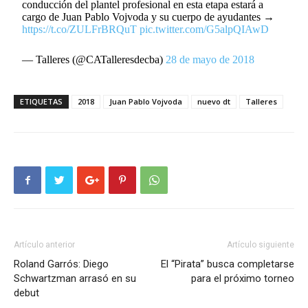
conducción del plantel profesional en esta etapa estará a
cargo de Juan Pablo Vojvoda y su cuerpo de ayudantes →
https://t.co/ZULFrBRQuT
pic.twitter.com/G5alpQIAwD
— Talleres (@CATalleresdecba)
28 de mayo de 2018
ETIQUETAS
2018
Juan Pablo Vojvoda
nuevo dt
Talleres
Artículo anterior
Artículo siguiente
Roland Garrós: Diego
El “Pirata” busca completarse
Schwartzman arrasó en su
para el próximo torneo
debut