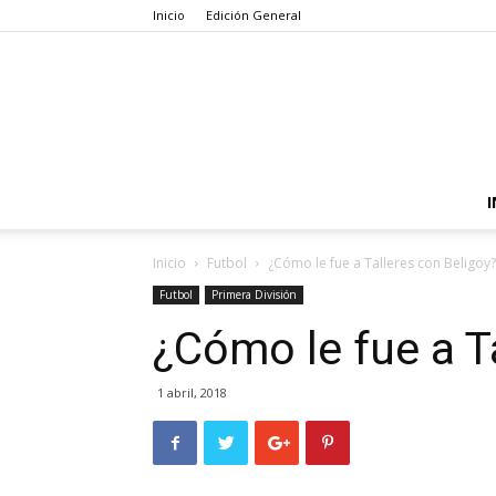
Inicio
Edición General
I
Inicio
Futbol
¿Cómo le fue a Talleres con Beligoy?
Futbol
Primera División
¿Cómo le fue a T
1 abril, 2018