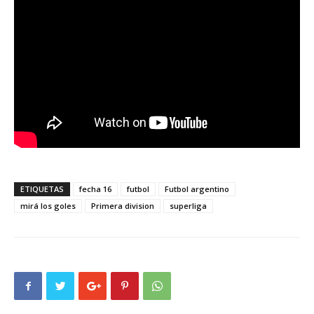
ETIQUETAS
fecha 16
futbol
Futbol argentino
mirá los goles
Primera division
superliga