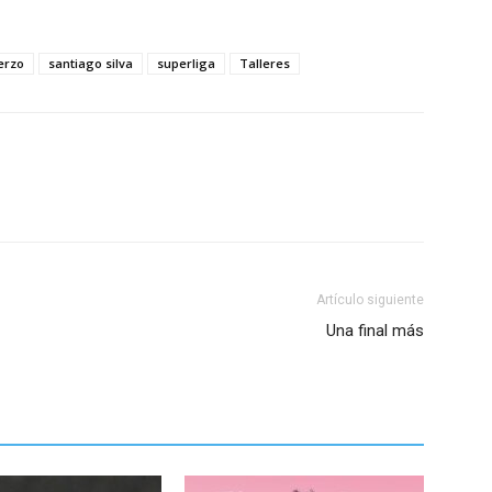
erzo
santiago silva
superliga
Talleres
Artículo siguiente
Una final más