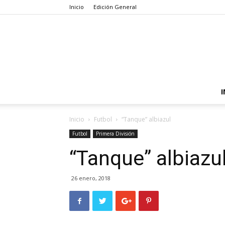
Inicio
Edición General
I
Inicio
Futbol
“Tanque” albiazul
Futbol
Primera División
“Tanque” albiazu
26 enero, 2018