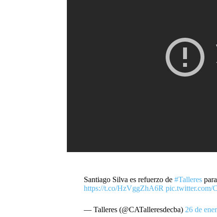
Santiago Silva es refuerzo de
#Talleres
para
https://t.co/HzVggZhA6R
pic.twitter.com
— Talleres (@CATalleresdecba)
26 de ene