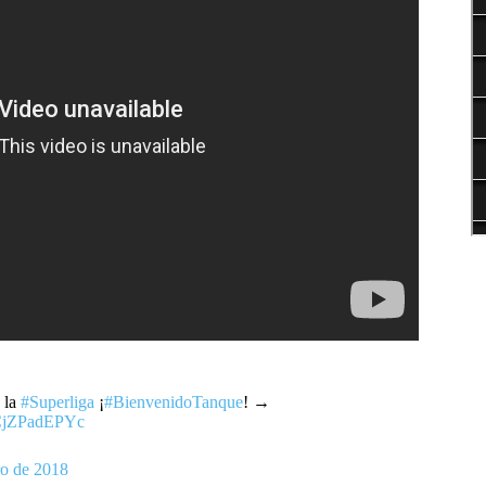
 la
#Superliga
¡
#BienvenidoTanque
! →
/CjZPadEPYc
ro de 2018