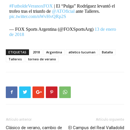
#FutboldeVeranoxFOX
| El “Pulga” Rodríguez levantó el
trofeo tras el triunfo de
@ATOficial
ante Talleres.
pic.twitter.com/nWvHvQRp2S
— FOX Sports Argentina (@FOXSportsArg)
13 de enero
de 2018
ETIQUETAS
2018
Argentina
atletico tucuman
Batalla
Talleres
torneo de verano
Artículo anterior
Artículo siguiente
Clásico de verano, cambio de
El Campus del Real Valladolid