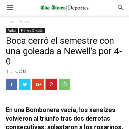
Inicio
Futbol
Futbol
Primera División
Boca cerró el semestre con
una goleada a Newell’s por 4-
0
8 junio, 2015
En una Bombonera vacía, los xeneizes
volvieron al triunfo tras dos derrotas
consecutivas; aplastaron a los rosarinos,