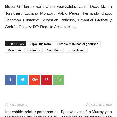
Boca
: Guillermo Sara; José Fuenzalida, Daniel Díaz, Marco
Torsiglieri, Luciano Monzón; Pablo Pérez, Fernando Gago,
Jonathan Cristaldo; Sebastián Palacios, Emanuel Gigliotti y
Andrés Chávez.
DT
: Rodolfo Arruabarrena
ETIQUETAS
Copa Luis Nofal
Estadio Malvinas Argentinas
Mendoza
revancha
River-Boca
superclasico
Artículo anterior
Artículo siguiente
Imperdible: relator partidario de
Djokovic venció a Murray y es