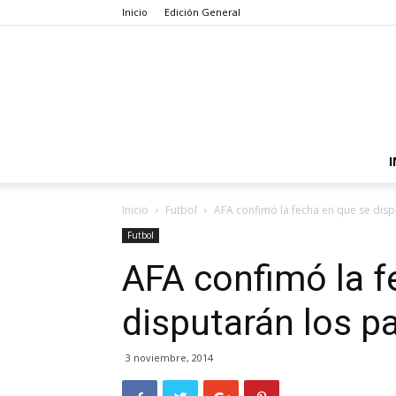
Inicio
Edición General
I
Inicio
Futbol
AFA confimó la fecha en que se dis
Futbol
AFA confimó la f
disputarán los p
3 noviembre, 2014