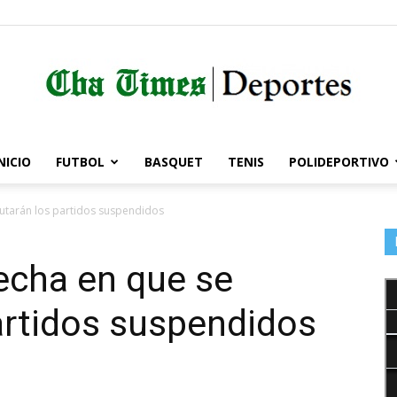
NICIO
FUTBOL
BASQUET
TENIS
POLIDEPORTIVO
Córdoba
putarán los partidos suspendidos
echa en que se
Times
artidos suspendidos