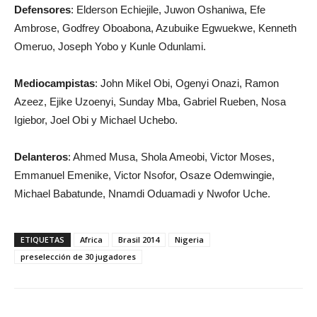
Defensores
: Elderson Echiejile, Juwon Oshaniwa, Efe
Ambrose, Godfrey Oboabona, Azubuike Egwuekwe, Kenneth
Omeruo, Joseph Yobo y Kunle Odunlami.
Mediocampistas
: John Mikel Obi, Ogenyi Onazi, Ramon
Azeez, Ejike Uzoenyi, Sunday Mba, Gabriel Rueben, Nosa
Igiebor, Joel Obi y Michael Uchebo.
Delanteros
: Ahmed Musa, Shola Ameobi, Victor Moses,
Emmanuel Emenike, Victor Nsofor, Osaze Odemwingie,
Michael Babatunde, Nnamdi Oduamadi y Nwofor Uche.
ETIQUETAS
Africa
Brasil 2014
Nigeria
preselección de 30 jugadores