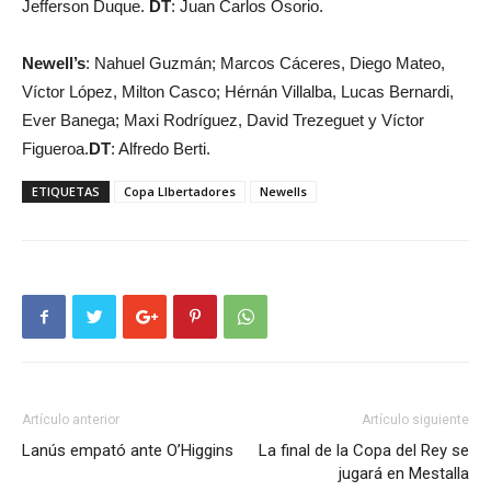
Jefferson Duque.
DT
: Juan Carlos Osorio.
Newell’s
: Nahuel Guzmán; Marcos Cáceres, Diego Mateo,
Víctor López, Milton Casco; Hérnán Villalba, Lucas Bernardi,
Ever Banega; Maxi Rodríguez, David Trezeguet y Víctor
Figueroa.
DT
: Alfredo Berti.
ETIQUETAS
Copa LIbertadores
Newells
Artículo anterior
Artículo siguiente
Lanús empató ante O’Higgins
La final de la Copa del Rey se
jugará en Mestalla