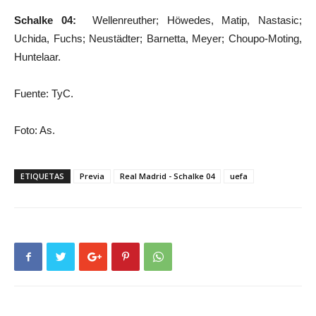
Schalke 04:
Wellenreuther; Höwedes, Matip, Nastasic;
Uchida, Fuchs; Neustädter; Barnetta, Meyer; Choupo-Moting,
Huntelaar.
Fuente: TyC.
Foto: As.
ETIQUETAS
Previa
Real Madrid - Schalke 04
uefa