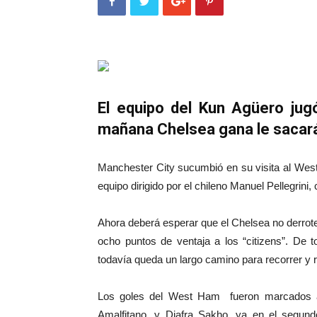
El equipo del Kun Agüero jug
mañana Chelsea gana le sacará
Manchester City sucumbió en su visita al West 
equipo dirigido por el chileno Manuel Pellegrini
Ahora deberá esperar que el Chelsea no derrot
ocho puntos de ventaja a los “citizens”. De 
todavía queda un largo camino para recorrer y re
Los goles del West Ham fueron marcados a
Amalfitano, y Diafra Sakho, ya en el segund