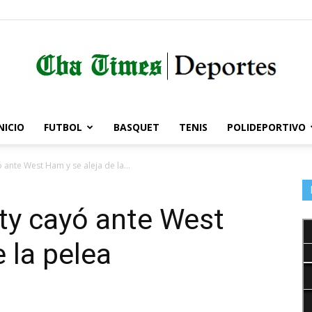
NICIO
FUTBOL
BASQUET
TENIS
POLIDEPORTIVO
Córdoba
 ante West Ham y se aleja de la...
ty cayó ante West
Times
 la pelea