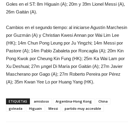
Goles en el ST: 8m Higuaín (A); 20m y 39m Lionel Messi (A),
26m Gaitán (A).
Cambios en el segundo tiempo: al iniciarse Agustín Marchesin
por Guzmán (A) y Christian Kwesi Annan por Wai Lim Lee
(HK); 14m Chun Pong Leung por Ju Yingzhi; 14m Messi por
Pastore (A); 14m Pablo Zabaleta por Roncaglia (A); 20m Kin
Pong Kwok por Cheung Kin Fung (HK); 25m Ka Wai Lam por
Xu Deshuai; 27m µngel Di María por Gaitán (A); 27m Javier
Mascherano por Gago (A); 27m Roberto Pereira por Pérez
(A); 35m Kwan Yee Lo por Huang Yang (HK).
ETIQUETAS
amistoso
Argentina-Hong Kong
China
goleada
Higuain
Messi
partido muy accesible