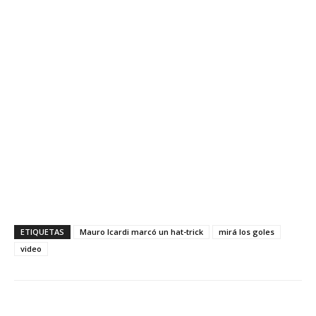
ETIQUETAS
Mauro Icardi marcó un hat-trick
mirá los goles
video