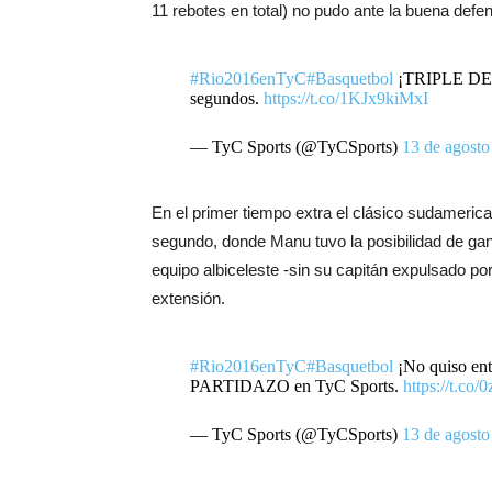
11 rebotes en total) no pudo ante la buena defe
#Rio2016enTyC
#Basquetbol
¡TRIPLE DE 
segundos.
https://t.co/1KJx9kiMxI
— TyC Sports (@TyCSports)
13 de agosto
En el primer tiempo extra el clásico sudamerican
segundo, donde Manu tuvo la posibilidad de gana
equipo albiceleste -sin su capitán expulsado por 
extensión.
#Rio2016enTyC
#Basquetbol
¡No quiso ent
PARTIDAZO en TyC Sports.
https://t.co
— TyC Sports (@TyCSports)
13 de agosto