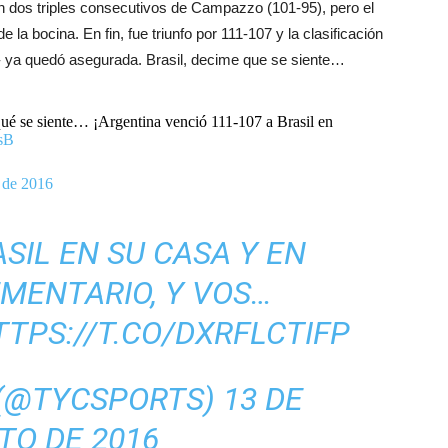
con dos triples consecutivos de Campazzo (101-95), pero el
e la bocina. En fin, fue triunfo por 111-107 y la clasificación
ón- ya quedó asegurada. Brasil, decime que se siente…
qué se siente… ¡Argentina venció 111-107 a Brasil en
MsB
 de 2016
SIL EN SU CASA Y EN
MENTARIO, Y VOS…
TTPS://T.CO/DXRFLCTIFP
 (@TYCSPORTS)
13 DE
TO DE 2016