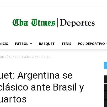
NICIO
FUTBOL
BASQUET
TENIS
POLIDEPORTIVO
Córdoba
edó con en el clásico ante Brasil y...
et: Argentina se
Times
lásico ante Brasil y
cuartos