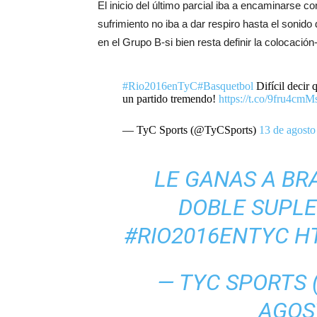
El inicio del último parcial iba a encaminarse 
sufrimiento no iba a dar respiro hasta el sonido d
en el Grupo B-si bien resta definir la colocaci
#Rio2016enTyC
#Basquetbol
Difícil decir 
un partido tremendo!
https://t.co/9fru4cm
— TyC Sports (@TyCSports)
13 de agosto
LE GANAS A BRA
DOBLE SUPLE
#RIO2016ENTYC
H
— TYC SPORTS
AGOS