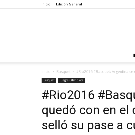
Inicio
Edición General
I
Inicio
Basquet
#Rio2016 #Basquet: Argentina se qu
Basquet
Juegos Olímpicos
#Rio2016 #Basqu
quedó con en el c
selló su pase a 