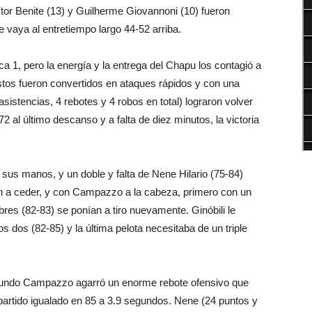
Vítor Benite (13) y Guilherme Giovannoni (10) fueron
 vaya al entretiempo largo 44-52 arriba.
ca 1, pero la energía y la entrega del Chapu los contagió a
estos fueron convertidos en ataques rápidos y con una
stencias, 4 rebotes y 4 robos en total) lograron volver
72 al último descanso y a falta de diez minutos, la victoria
 sus manos, y un doble y falta de Nene Hilario (75-84)
ban a ceder, y con Campazzo a la cabeza, primero con un
libres (82-83) se ponían a tiro nuevamente. Ginóbili le
s dos (82-85) y la última pelota necesitaba de un triple
Facundo Campazzo agarró un enorme rebote ofensivo que
partido igualado en 85 a 3.9 segundos. Nene (24 puntos y